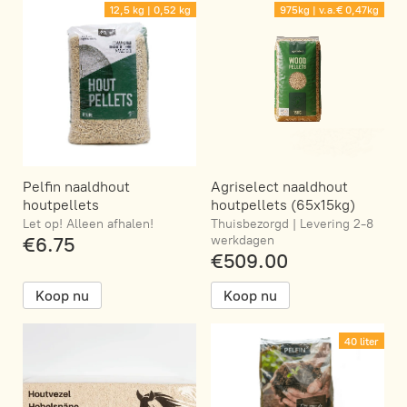
12,5 kg | 0,52 kg
975kg | v.a.€ 0,47kg
Pelfin naaldhout
Agriselect naaldhout
houtpellets
houtpellets (65x15kg)
Let op! Alleen afhalen!
Thuisbezorgd | Levering 2-8
€6.75
werkdagen
€509.00
Koop nu
Koop nu
40 liter