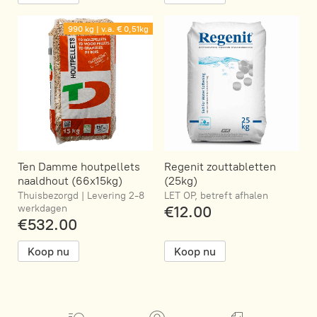
990 kg | v.a. € 0,51kg
Ten Damme houtpellets
Regenit zouttabletten
naaldhout (66x15kg)
(25kg)
Thuisbezorgd | Levering 2-8
LET OP, betreft afhalen
werkdagen
€12.00
€532.00
Koop nu
Koop nu