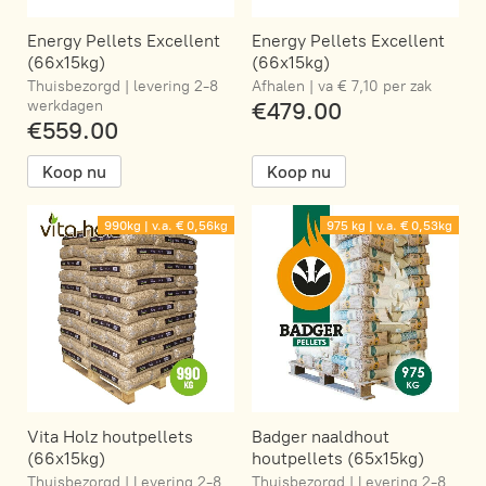
Energy Pellets Excellent
Energy Pellets Excellent
(66x15kg)
(66x15kg)
Thuisbezorgd | levering 2-8
Afhalen | va € 7,10 per zak
werkdagen
€479.00
€559.00
Koop nu
Koop nu
990kg | v.a. € 0,56kg
975 kg | v.a. € 0,53kg
Vita Holz houtpellets
Badger naaldhout
(66x15kg)
houtpellets (65x15kg)
Thuisbezorgd | Levering 2-8
Thuisbezorgd | Levering 2-8