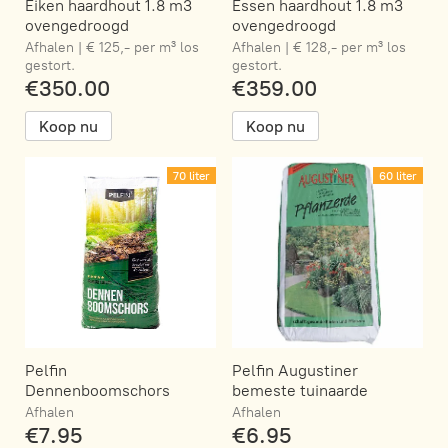
Eiken haardhout 1.8 m3
Essen haardhout 1.8 m3
ovengedroogd
ovengedroogd
Afhalen | € 125,- per m³ los
Afhalen | € 128,- per m³ los
gestort.
gestort.
€350.00
€359.00
Koop nu
Koop nu
70 liter
60 liter
Pelfin
Pelfin Augustiner
Dennenboomschors
bemeste tuinaarde
Afhalen
Afhalen
€7.95
€6.95