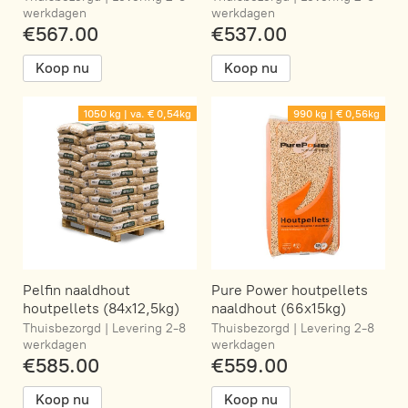
werkdagen
werkdagen
€567.00
€537.00
Koop nu
Koop nu
1050 kg | va. € 0,54kg
990 kg | € 0,56kg
Pelfin naaldhout
Pure Power houtpellets
houtpellets (84x12,5kg)
naaldhout (66x15kg)
Thuisbezorgd | Levering 2-8
Thuisbezorgd | Levering 2-8
werkdagen
werkdagen
€585.00
€559.00
Koop nu
Koop nu