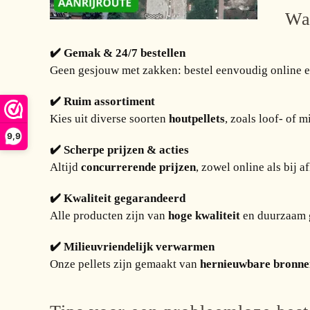
Waa
✔️ Gemak & 24/7 bestellen
Geen gesjouw met zakken: bestel eenvoudig online en
✔️ Ruim assortiment
Kies uit diverse soorten
houtpellets
, zoals loof- of 
9,9
✔️ Scherpe prijzen & acties
Altijd
concurrerende prijzen
, zowel online als bij 
✔️ Kwaliteit gegarandeerd
Alle producten zijn van
hoge kwaliteit
en duurzaam g
✔️ Milieuvriendelijk verwarmen
Onze pellets zijn gemaakt van
hernieuwbare bronne