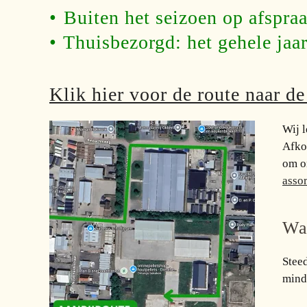
•⁠ ⁠Buiten het seizoen op afspra
•⁠ ⁠Thuisbezorgd: het gehele jaa
Klik hier voor de route naar d
Wij 
Afko
om o
asso
Wa
Stee
minde