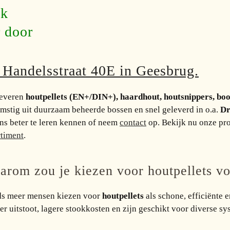
ak
r door
e Handelsstraat 40E in Geesbrug.
leveren
houtpellets (EN+/DIN+), haardhout, houtsnippers, b
mstig uit duurzaam beheerde bossen en snel geleverd in o.a.
Dr
ns beter te leren kennen of neem
contact
op. Bekijk nu onze pr
rtiment
.
arom zou je kiezen voor houtpellets v
ds meer mensen kiezen voor
houtpellets
als schone, efficiënte
r uitstoot, lagere stookkosten en zijn geschikt voor diverse s