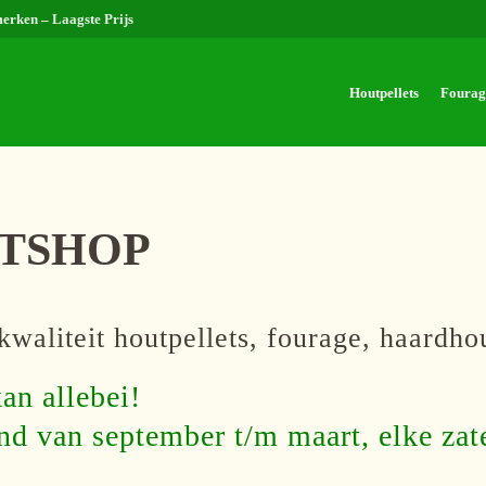
merken – Laagste Prijs
Houtpellets
Fourag
ETSHOP
aliteit houtpellets, fourage, haardhou
an allebei!
pend van september t/m maart, elke za