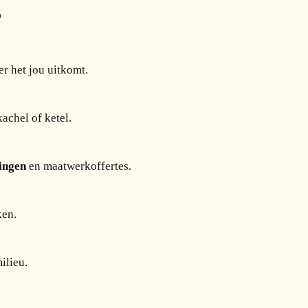
?
er het jou uitkomt.
achel of ketel.
ingen
en maatwerkoffertes.
ken.
ilieu.