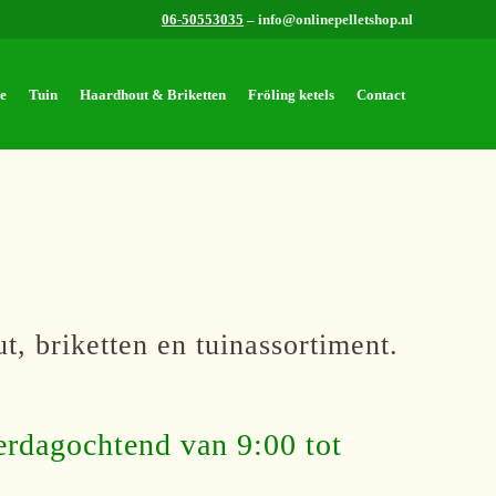
06-50553035
– info@onlinepelletshop.nl
e
Tuin
Haardhout & Briketten
Fröling ketels
Contact
t, briketten en tuinassortiment.
terdagochtend van 9:00 tot