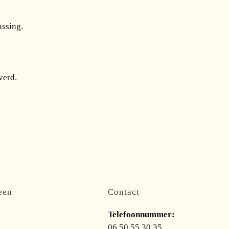
assing.
verd.
een
Contact
Telefoonnummer:
06 50 55 30 35