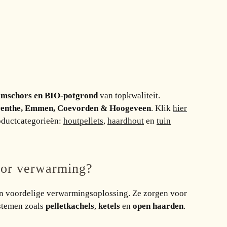
oomschors en BIO-potgrond
van topkwaliteit.
enthe, Emmen, Coevorden & Hoogeveen
. Klik
hier
oductcategorieën:
houtpellets
,
haardhout
en
tuin
oor verwarming?
 en voordelige verwarmingsoplossing. Ze zorgen voor
ystemen zoals
pelletkachels
,
ketels
en
open haarden
.