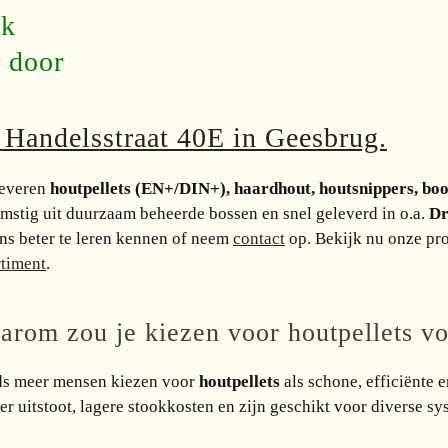
ak
r door
e Handelsstraat 40E in Geesbrug.
leveren
houtpellets (EN+/DIN+), haardhout, houtsnippers, b
mstig uit duurzaam beheerde bossen en snel geleverd in o.a.
Dr
ns beter te leren kennen of neem
contact
op. Bekijk nu onze pr
rtiment
.
arom zou je kiezen voor houtpellets v
ds meer mensen kiezen voor
houtpellets
als schone, efficiënte
r uitstoot, lagere stookkosten en zijn geschikt voor diverse s