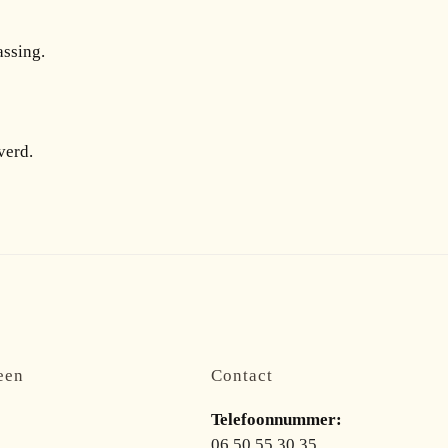
assing.
verd.
een
Contact
Telefoonnummer:
06 50 55 30 35