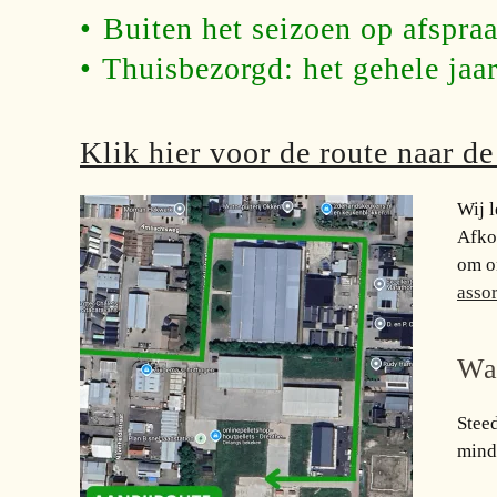
•⁠ ⁠Buiten het seizoen op afspra
•⁠ ⁠Thuisbezorgd: het gehele jaa
Klik hier voor de route naar d
Wij 
Afko
om o
asso
Wa
Stee
minde