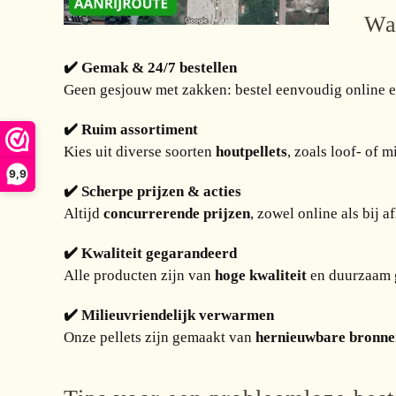
Waa
✔️ Gemak & 24/7 bestellen
Geen gesjouw met zakken: bestel eenvoudig online en
✔️ Ruim assortiment
Kies uit diverse soorten
houtpellets
, zoals loof- of 
9,9
✔️ Scherpe prijzen & acties
Altijd
concurrerende prijzen
, zowel online als bij 
✔️ Kwaliteit gegarandeerd
Alle producten zijn van
hoge kwaliteit
en duurzaam g
✔️ Milieuvriendelijk verwarmen
Onze pellets zijn gemaakt van
hernieuwbare bronne