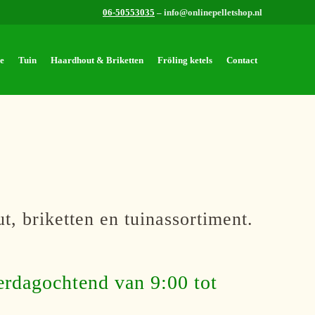
06-50553035
– info@onlinepelletshop.nl
e
Tuin
Haardhout & Briketten
Fröling ketels
Contact
t, briketten en tuinassortiment.
terdagochtend van 9:00 tot