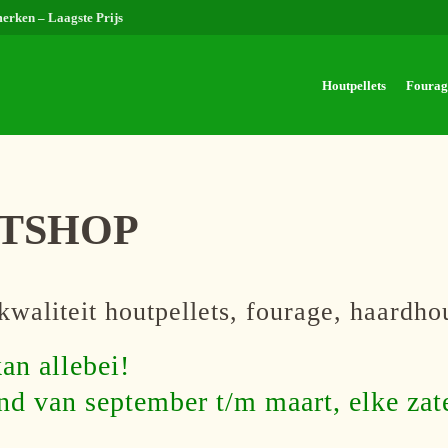
merken – Laagste Prijs
Houtpellets
Fourag
ETSHOP
aliteit houtpellets, fourage, haardhou
an allebei!
pend van september t/m maart, elke za