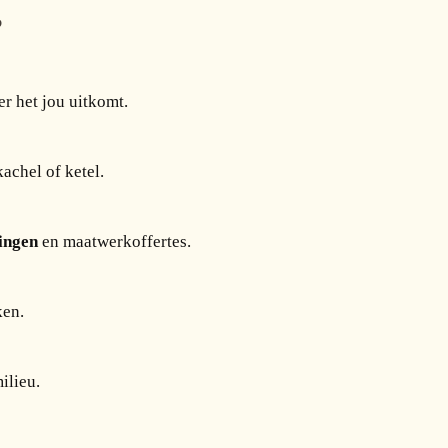
?
er het jou uitkomt.
achel of ketel.
ingen
en maatwerkoffertes.
ken.
ilieu.