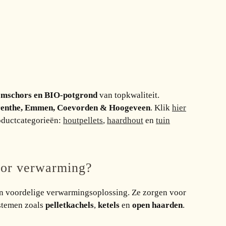
oomschors en BIO-potgrond
van topkwaliteit.
enthe, Emmen, Coevorden & Hoogeveen
. Klik
hier
oductcategorieën:
houtpellets
,
haardhout
en
tuin
oor verwarming?
 en voordelige verwarmingsoplossing. Ze zorgen voor
ystemen zoals
pelletkachels
,
ketels
en
open haarden
.