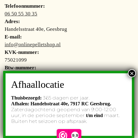
Telefoonnummer:
06 50 55 30 35
Adres:
Handelsstraat 40e, Geesbrug
E-mail:
info@onlinepelletshop.nl
KVK-nummer:
75021099
Btw-nummer:
NL002755277B48
365 dagen per jaar.
Thuisbezorgd:
Afhalen: Handelsstraat 40e,
7917 RC Geesbrug.
© Onlinepelletshop. All rights reserved. Website by
Subbs
.
Zaterdagochtend geopend van 9:00-12:00
uur, in de periode september
maart.
t/m eind
Buiten het seizoen op afspraak.
9,9