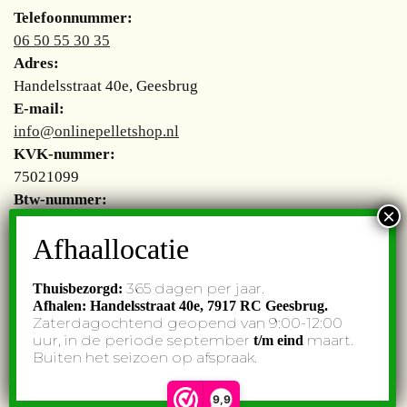
Telefoonnummer:
06 50 55 30 35
Adres:
Handelsstraat 40e, Geesbrug
E-mail:
info@onlinepelletshop.nl
KVK-nummer:
75021099
Btw-nummer:
NL002755277B48
365 dagen per jaar.
Thuisbezorgd:
Afhalen: Handelsstraat 40e,
7917 RC Geesbrug.
© Onlinepelletshop. All rights reserved. Website by
Subbs
.
Zaterdagochtend geopend van 9:00-12:00
uur, in de periode september
maart.
t/m eind
Buiten het seizoen op afspraak.
9,9