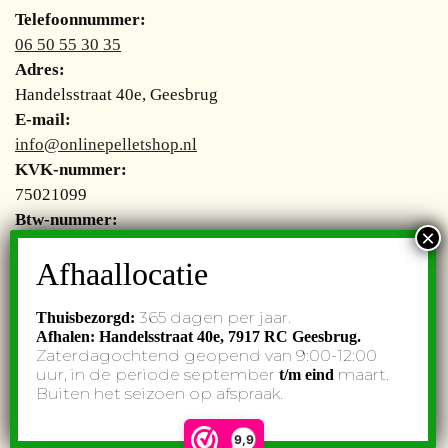
Telefoonnummer:
06 50 55 30 35
Adres:
Handelsstraat 40e, Geesbrug
E-mail:
info@onlinepelletshop.nl
KVK-nummer:
75021099
Btw-nummer:
NL002755277B48
365 dagen per jaar.
Thuisbezorgd:
Afhalen: Handelsstraat 40e,
7917 RC Geesbrug.
© Onlinepelletshop. All rights reserved. Website by
Subbs
.
Zaterdagochtend geopend van 9:00-12:00
uur, in de periode september
maart.
t/m eind
Buiten het seizoen op afspraak.
9,9